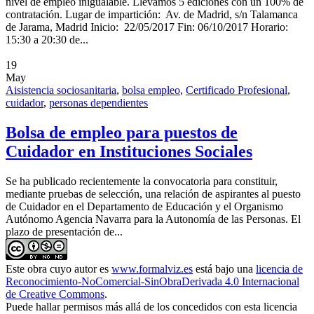
nivel de empleo inigualable. Llevamos 5 ediciones con un 100% de
contratación. Lugar de impartición: Av. de Madrid, s/n Talamanca
de Jarama, Madrid Inicio: 22/05/2017 Fin: 06/10/2017 Horario:
15:30 a 20:30 de...
19
May
Aisistencia sociosanitaria
,
bolsa empleo
,
Certificado Profesional
,
cuidador
,
personas dependientes
Bolsa de empleo para puestos de
Cuidador en Instituciones Sociales
Se ha publicado recientemente la convocatoria para constituir,
mediante pruebas de selección, una relación de aspirantes al puesto
de Cuidador en el Departamento de Educación y el Organismo
Autónomo Agencia Navarra para la Autonomía de las Personas. El
plazo de presentación de...
Este obra cuyo autor es
www.formalviz.es
está bajo una
licencia de
Reconocimiento-NoComercial-SinObraDerivada 4.0 Internacional
de Creative Commons
.
Puede hallar permisos más allá de los concedidos con esta licencia