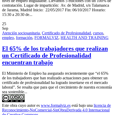
nivel de empleo inigualable. Llevamos 5 ediciones con un 100% de
contratación. Lugar de impartición: Av. de Madrid, s/n Talamanca
de Jarama, Madrid Inicio: 22/05/2017 Fin: 06/10/2017 Horario:
15:30 a 20:30 de...
25
Sep
Atención sociosanitaria
,
Certificado de Profesionalidad
,
cursos
,
empleo
,
formación
,
FORMALVIZ
,
HEALTH AND TRAINING
El 65% de los trabajadores que realizan
un Certificado de Profesionalidad
encuentran trabajo
El Ministerio de Empleo ha asegurado recientemente que “el 65%
de los trabajadores que han realizado actuaciones para obtener un
certificado de profesionalidad ha logrado insertarse en el mercado
laboral”. Se resalta que para que el crecimiento de nuestra economía
sea sostenible...
Este obra cuyo autor es
www.formalviz.es
está bajo una
licencia de
Reconocimiento-NoComercial-SinObraDerivada 4.0 Internacional
de Creative Commons
.