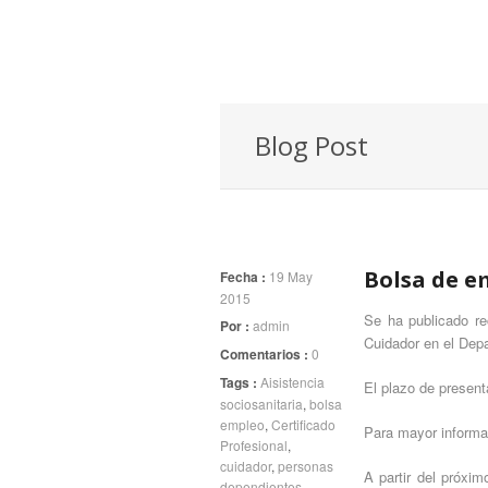
Blog Post
Bolsa de e
Fecha :
19 May
2015
Se ha publicado re
Por :
admin
Cuidador en el Dep
Comentarios :
0
Tags :
Aisistencia
El plazo de present
sociosanitaria
,
bolsa
empleo
,
Certificado
Para mayor informa
Profesional
,
cuidador
,
personas
A partir del próxim
dependientes