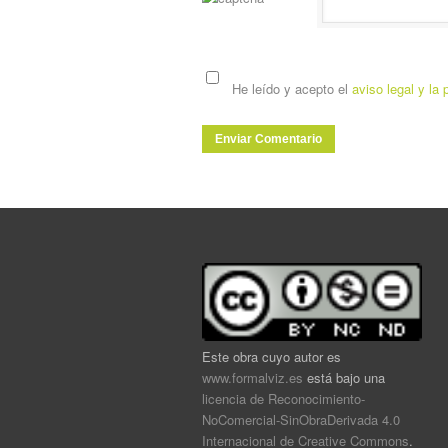
He leído y acepto el
aviso legal y la 
Este obra cuyo autor es
www.formalviz.es
está bajo una
licencia de Reconocimiento-
NoComercial-SinObraDerivada 4.0
Internacional de Creative Commons
.