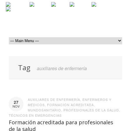
Tag
auxiliares de enfermería
AUXILIARES DE ENFERMERÍA
,
ENFERMEROS Y
27
MÉDICOS
,
FORMACIÓN ACREDITADA
,
NOV
MUNDOSANITARIO
,
PROFESIONALES DE LA SALUD
,
TÉCNICOS EN EMERGENCIAS
Formación acreditada para profesionales
de la salud