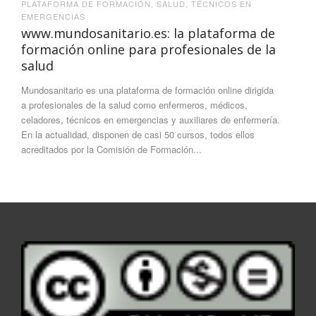
PLATAFORMA DE FORMACIÓN
,
SALUD
,
TÉCNICOS EN
EMERGENCIAS
www.mundosanitario.es: la plataforma de
formación online para profesionales de la
salud
Mundosanitario es una plataforma de formación online dirigida
a profesionales de la salud como enfermeros, médicos,
celadores, técnicos en emergencias y auxiliares de enfermería.
En la actualidad, disponen de casi 50 cursos, todos ellos
acreditados por la Comisión de Formación...