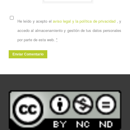
He leído y acepto el
aviso legal y la política de privacidad
, y
accedo al almacenamiento y gestión de tus datos personales
por parte de esta web.
*