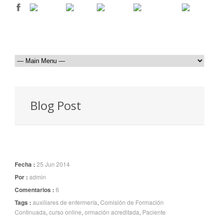
Blog Post
Fecha :
25 Jun 2014
Por :
admin
Comentarios :
6
Tags :
auxiliares de enfermería
,
Comisión de Formación
Continuada
,
curso online
,
ormación acreditada
,
Paciente