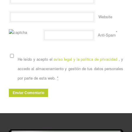
Website
*
Anti-Spam
He leído y acepto el
aviso legal y la política de privacidad
, y
accedo al almacenamiento y gestión de tus datos personales
por parte de esta web.
*