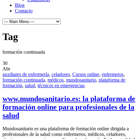
Blog
Contacto
Tag
formación continuada
30
Abr
auxiliares de enfermería
,
celadores
,
Cursos online
,
enfermeros
,
formación continuada
,
médicos
,
mundosanitario
,
plataforma de
formación
,
salud
,
técnicos en emergencias
www.mundosanitario.es: la plataforma de
formación online para profesionales de la
salud
Mundosanitario es una plataforma de formación online dirigida a
profesionales de la salud como enfermeros, médicos, celadores,