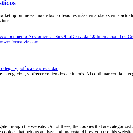
sticos
arketing online es una de las profesiones más demandadas en la actuali
inos...
Reconocimiento-NoComercial-SinObraDerivada 4.0 Internacional de 
www.formalviz.com
o legal y política de privacidad
de navegación, y ofrecer contenidos de interés. Al continuar con la nav
e through the website. Out of these, the cookies that are categorized a
rty cookies that help us analyze and understand how you use this websit