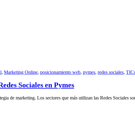
l
,
Marketing Online
,
posicionamiento web
,
pymes
,
redes sociales
,
TIC
s Redes Sociales en Pymes
egia de marketing. Los sectores que más utilizan las Redes Sociales son