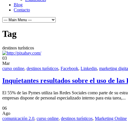
Blog
Contacto
Tag
destinos turísticos
03
Mar
curso online
,
destinos turísticos
,
Facebook
,
Linkedin
,
marketing digita
Inquietantes resultados sobre el uso de la
El 55% de las Pymes utiliza las Redes Sociales como parte de su estrat
empresas dispone de personal especializado interno para esta tarea,...
06
Ago
comunicación 2.0
,
curso online
,
destinos turísticos
,
Marketing Online