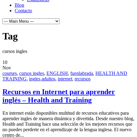
Blog
Contacto
Tag
cursos ingles
10
Nov
courses
,
cursos ingles
,
ENGLISH
,
fuenlabrada
,
HEALTH AND
TRAINING
,
ingles adultos
,
internet
,
recursos
Recursos en Internet para aprender
inglés – Health and Training
En internet están disponibles multitud de recursos educativos para
aprender ingles de manera dinámica y divertida. Desde nuestro blog,
Health and Training hace una selección de los mejores recursos que
no puedes perderte en el aprendizaje de la lengua inglesa. El nuevo
centro de...