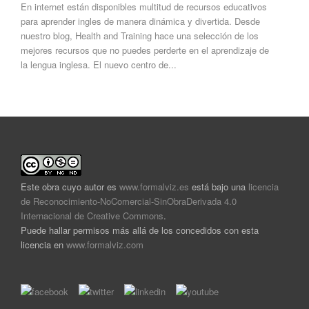
En internet están disponibles multitud de recursos educativos
para aprender ingles de manera dinámica y divertida. Desde
nuestro blog, Health and Training hace una selección de los
mejores recursos que no puedes perderte en el aprendizaje de
la lengua inglesa. El nuevo centro de...
Este obra cuyo autor es
www.formalviz.es
está bajo una
licencia
de Reconocimiento-NoComercial-SinObraDerivada 4.0
Internacional de Creative Commons
.
Puede hallar permisos más allá de los concedidos con esta
licencia en
www.formalviz.com