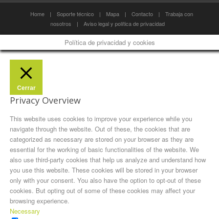
Home
|
Soporte técnico
|
Mapa
|
Contacto
|
Trabaja con
nosotros
|
Aviso legal y política de privacidad
Política de privacidad y cookies
Cerrar
Privacy Overview
This website uses cookies to improve your experience while you
navigate through the website. Out of these, the cookies that are
categorized as necessary are stored on your browser as they are
essential for the working of basic functionalities of the website. We
also use third-party cookies that help us analyze and understand how
you use this website. These cookies will be stored in your browser
only with your consent. You also have the option to opt-out of these
cookies. But opting out of some of these cookies may affect your
browsing experience.
Necessary