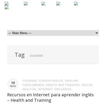
Tag
courses
COURSES
,
CURSOS INGLES
,
ENGLISH
,
10
FUENLABRADA
,
HEALTH AND TRAINING
,
INGLES
NOV
ADULTOS
,
INTERNET
,
RECURSOS
Recursos en Internet para aprender inglés
– Health and Training