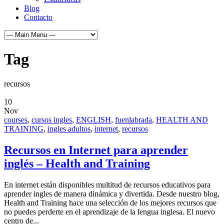
Blog
Contacto
Tag
recursos
10
Nov
courses
,
cursos ingles
,
ENGLISH
,
fuenlabrada
,
HEALTH AND
TRAINING
,
ingles adultos
,
internet
,
recursos
Recursos en Internet para aprender
inglés – Health and Training
En internet están disponibles multitud de recursos educativos para
aprender ingles de manera dinámica y divertida. Desde nuestro blog,
Health and Training hace una selección de los mejores recursos que
no puedes perderte en el aprendizaje de la lengua inglesa. El nuevo
centro de...