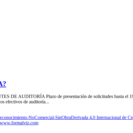
A?
TORÍA Plazo de presentación de solicitudes hasta el 19 de abri
os efectivos de auditoría...
Reconocimiento-NoComercial-SinObraDerivada 4.0 Internacional de 
www.formalviz.com