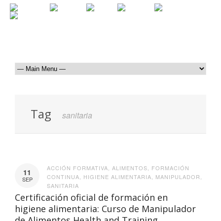
Tag
sanitaria
ACCIÓN FORMATIVA
,
ALIMENTOS
,
FORMACIÓN
11
CONTINUA
,
HIGIENE ALIMENTARIA
,
MANIPULADOR
,
SEP
SANITARIA
Certificación oficial de formación en
higiene alimentaria: Curso de Manipulador
de Alimentos Health and Training