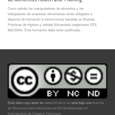
Como sabrás los manipuladores de alimentos y los
trabajadores de empresas alimentarias están obligados a
disponer de formación e instrucciones basadas en Buenas
Prácticas de Higiene y calidad Alimentaria (reglamento CEE
852/2004). Esta formación debe estar justificada...
Este obra cuyo autor es
www.formalviz.es
está bajo una
licencia
de Reconocimiento-NoComercial-SinObraDerivada 4.0
Internacional de Creative Commons
.