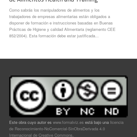
Como sabrás los manipuladores de alimentos y los
trabajadores de empresas alimentarias están obligados a
disponer de formación e instrucciones basadas en Buenas
Prácticas de Higiene y calidad Alimentaria (reglamento CEE
852/2004). Esta formación debe estar justificada...
Este obra cuyo autor es
www.formalviz.es
está bajo una
licencia
de Reconocimiento-NoComercial-SinObraDerivada 4.0
Internacional de Creative Commons
.