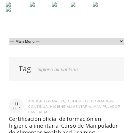
Tag
higiene alimentaria
ACCIÓN FORMATIVA
,
ALIMENTOS
,
FORMACIÓN
11
CONTINUA
,
HIGIENE ALIMENTARIA
,
MANIPULADOR
,
SEP
SANITARIA
Certificación oficial de formación en
higiene alimentaria: Curso de Manipulador
de Alimentos Health and Training