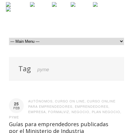
Tag
pyme
AUTÓNOMOS
,
CURSO ON LINE
,
CURSO ONLINE
25
PARA EMPRENDEDORES
,
EMPRENDEDORES
,
FEB
EMPRESA
,
FORMALVIZ
,
NEGOCIO
,
PLAN NEGOCIO
,
PYME
Guías para emprendedores publicadas
por el Ministerio de Industria