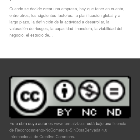
Cuando se decide crear una empresa, hay que tener en cuenta,
entre otros, los siguientes factores: la planificación global y a
largo plazo, la definición de la actividad a desarrollar, la
valoración de riesgos, la capacidad financiera, la viabilidad del
negocio, el estudio de...
Este obra cuyo autor es
www.formalviz.es
está bajo una
licencia
de Reconocimiento-NoComercial-SinObraDerivada 4.0
Internacional de Creative Commons
.