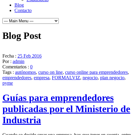
Blog
Contacto
Blog Post
Fecha :
25 Feb 2016
Por :
admin
Comentarios :
0
Tags :
autónomos
,
curso on line
,
curso online para emprendedores
,
emprendedores
,
empresa
,
FORMALVIZ
,
negocio
,
plan negocio
,
pyme
Guías para emprendedores
publicadas por el Ministerio de
Industria
Cuando se decide crear una empresa, hay que tener en cuenta, entre