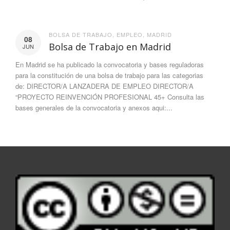
BOLSA DE TRABAJO
,
EMPLEO
,
MADRID
08
Bolsa de Trabajo en Madrid
JUN
En Madrid se ha publicado la convocatoria y bases reguladoras
para la constitución de una bolsa de trabajo para las categorias
de: DIRECTOR/A LANZADERA DE EMPLEO DIRECTOR/A
“PROYECTO REINVENCIÓN PROFESIONAL 45+ Consulta las
bases generales de la convocatoria y anexos aqui:...