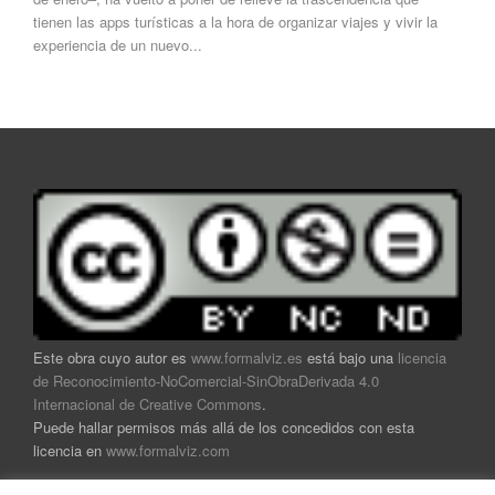
tienen las apps turísticas a la hora de organizar viajes y vivir la
experiencia de un nuevo...
Este obra cuyo autor es
www.formalviz.es
está bajo una
licencia
de Reconocimiento-NoComercial-SinObraDerivada 4.0
Internacional de Creative Commons
.
Puede hallar permisos más allá de los concedidos con esta
licencia en
www.formalviz.com