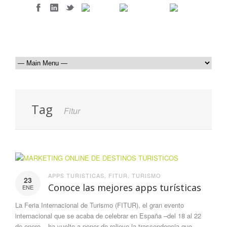
Tag
Fitur
APPS TURISTICAS
,
FITUR
,
TURISMO
23
Conoce las mejores apps turísticas
ENE
La Feria Internacional de Turismo (FITUR), el gran evento
internacional que se acaba de celebrar en España –del 18 al 22
de enero–, ha vuelto a poner de relieve la trascendencia que