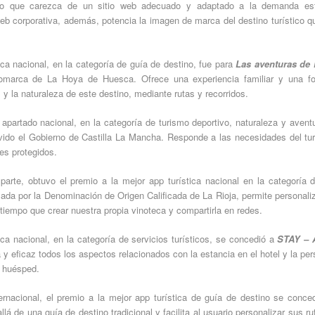
ico que carezca de un sitio web adecuado y adaptado a la demanda est
eb corporativa, además, potencia la imagen de marca del destino turístico q
ica nacional, en la categoría de guía de destino, fue para
Las aventuras de 
Comarca de La Hoya de Huesca. Ofrece una experiencia familiar y una f
s y la naturaleza de este destino, mediante rutas y recorridos.
apartado nacional, en la categoría de turismo deportivo, naturaleza y avent
vido el Gobierno de Castilla La Mancha. Responde a las necesidades del turi
es protegidos.
 parte, obtuvo el premio a la mejor app turística nacional en la categoría 
llada por la Denominación de Origen Calificada de La Rioja, permite personaliza
tiempo que crear nuestra propia vinoteca y compartirla en redes.
ica nacional, en la categoría de servicios turísticos, se concedió a
STAY –
a y eficaz todos los aspectos relacionados con la estancia en el hotel y la per
l huésped.
ternacional, el premio a la mejor app turística de guía de destino se conc
lá de una guía de destino tradicional y facilita al usuario personalizar sus r