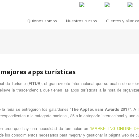
Quienes somos
Nuestros cursos
Clientes y alianz
 mejores apps turísticas
nal de Turismo (
FITUR
), el gran evento internacional que se acaba de celeb
elieve la trascendencia que tienen las apps turísticas a la hora de organiza
 la feria se entregaron los galardones “
The AppTourism Awards 2017
”. A 
rrespondientes a la categoría nacional, 35 a la categoría internacional y una 
ión cree que hay una necesidad de formación en
“MARKETING ONLINE DE
 de los conocimientos necesarios para mejorar y gestionar la página web de cua