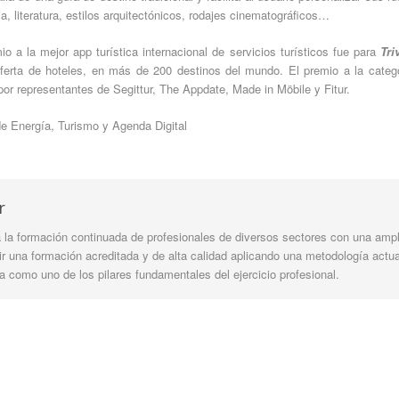
a, literatura, estilos arquitectónicos, rodajes cinematográficos…
io a la mejor app turística internacional de servicios turísticos fue para
Tri
ferta de hoteles, en más de 200 destinos del mundo. El premio a la catego
r representantes de Segittur, The Appdate, Made in Möbile y Fitur.
de Energía, Turismo y Agenda Digital
r
la formación continuada de profesionales de diversos sectores con una ampli
tir una formación acreditada y de alta calidad aplicando una metodología actua
 como uno de los pilares fundamentales del ejercicio profesional.