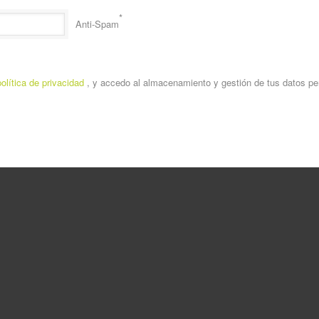
*
Anti-Spam
política de privacidad
, y accedo al almacenamiento y gestión de tus datos pe