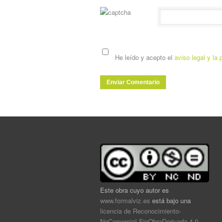
He leído y acepto el
aviso legal y la 
Este obra cuyo autor es
www.formalviz.es
está bajo una
licencia de Reconocimiento-
NoComercial-SinObraDerivada 4.0