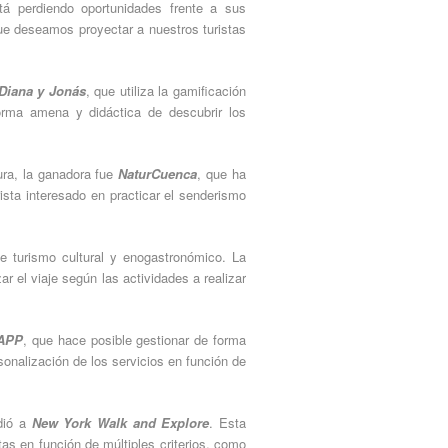
á perdiendo oportunidades frente a sus
ue deseamos proyectar a nuestros turistas
Diana y Jonás
, que utiliza la gamificación
orma amena y didáctica de descubrir los
ura, la ganadora fue
NaturCuenca
, que ha
sta interesado en practicar el senderismo
de turismo cultural y enogastronómico. La
r el viaje según las actividades a realizar
 APP
, que hace posible gestionar de forma
sonalización de los servicios en función de
edió a
New York Walk and Explore
. Esta
utas en función de múltiples criterios, como