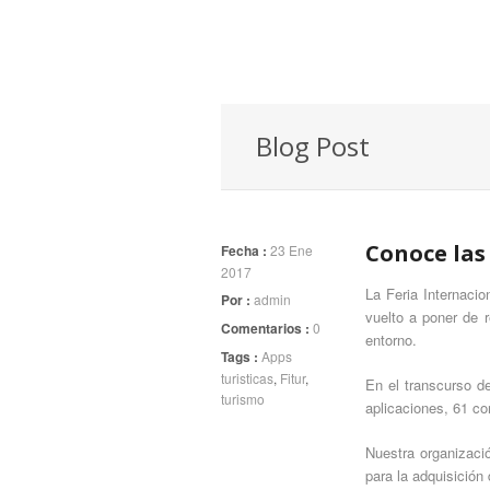
Blog Post
Conoce las
Fecha :
23 Ene
2017
La Feria Internacio
Por :
admin
vuelto a poner de r
Comentarios :
0
entorno.
Tags :
Apps
turisticas
,
Fitur
,
En el transcurso de
turismo
aplicaciones, 61 co
Nuestra organizac
para la adquisición