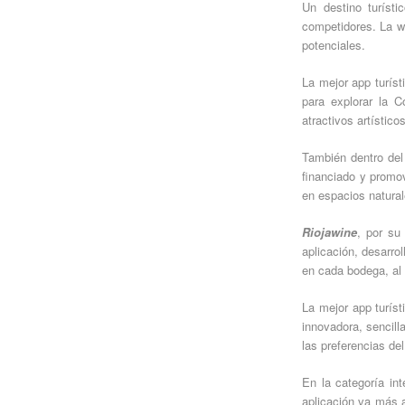
Un destino turíst
competidores. La w
potenciales.
La mejor app turíst
para explorar la 
atractivos artístico
También dentro del 
financiado y promo
en espacios natural
Riojawine
, por su
aplicación, desarro
en cada bodega, al 
La mejor app turíst
innovadora, sencill
las preferencias de
En la categoría in
aplicación va más al