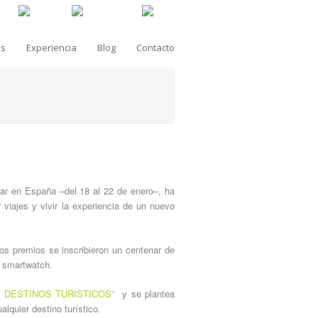
as
Experiencia
Blog
Contacto
rar en España –del 18 al 22 de enero–, ha
r viajes y vivir la experiencia de un nuevo
los premios se inscribieron un centenar de
a smartwatch.
 DESTINOS TURISTICOS”
y se plantea
lquier destino turístico.