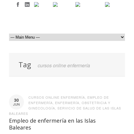
Tag
cursos online enfermería
CURSOS ONLINE ENFERMERÍA
,
EMPLEO DE
30
ENFERMERÍA
,
ENFERMERÍA
,
OBSTETRICIA Y
JUN
GINECOLOGÍA
,
SERVICIO DE SALUD DE LAS ISLAS
BALEARES
Empleo de enfermería en las Islas
Baleares