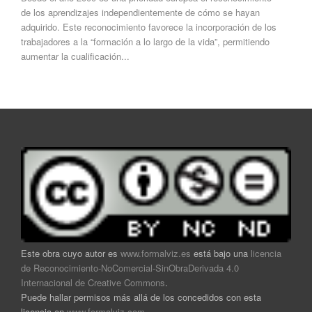
de los aprendizajes independientemente de cómo se hayan
adquirido. Este reconocimiento favorece la incorporación de los
trabajadores a la “formación a lo largo de la vida”, permitiendo
aumentar la cualificación...
Este obra cuyo autor es
www.formalviz.es
está bajo una
licencia
de Reconocimiento-NoComercial-SinObraDerivada 4.0
Internacional de Creative Commons
.
Puede hallar permisos más allá de los concedidos con esta
licencia en
www.formalviz.com