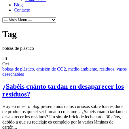
Blog
Contacto
Tag
bolsas de plástico
20
Oct
bolsas de plástico
,
emisión de CO2
,
medio ambiente
,
residuos
,
vasos
desechables
¿Sabéis cuánto tardan en desaparecer los
residuos?
Hoy en nuestro blog presentamos datos curiosos sobre los residuos
de productos que el ser humano consume…¿Sabéis cuánto tardan en
desaparecer los residuos? Un simple brick de leche tarda 30 años,
debido a que su reciclaje es complejo por la varias láminas de
cartón...