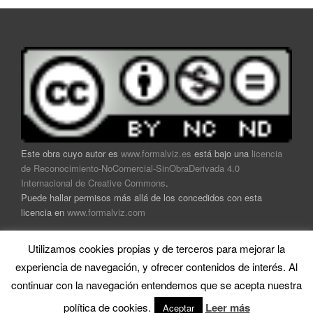
Este obra cuyo autor es
www.formalviz.es
está bajo una
licencia
de Reconocimiento-NoComercial-SinObraDerivada 4.0
Internacional de Creative Commons
.
Puede hallar permisos más allá de los concedidos con esta
licencia en
www.formalviz.com
Utilizamos cookies propias y de terceros para mejorar la
experiencia de navegación, y ofrecer contenidos de interés. Al
continuar con la navegación entendemos que se acepta nuestra
Home
|
Soporte técnico
|
Mapa
|
Contacto
|
Trabaja con
política de cookies.
Leer más
Aceptar
nosotros
|
Aviso legal y política de privacidad