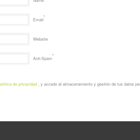
Name
*
Email
Website
*
Anti-Spam
política de privacidad
, y accedo al almacenamiento y gestión de tus datos pe