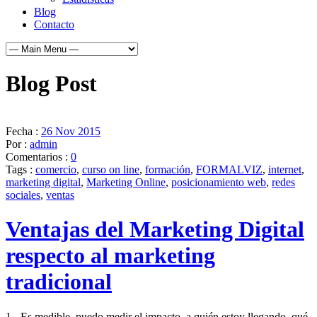
Blog
Contacto
Blog Post
Fecha :
26 Nov 2015
Por :
admin
Comentarios :
0
Tags :
comercio
,
curso on line
,
formación
,
FORMALVIZ
,
internet
,
marketing digital
,
Marketing Online
,
posicionamiento web
,
redes
sociales
,
ventas
Ventajas del Marketing Digital
respecto al marketing
tradicional
1.- Es medible, puedo medir el impacto, a quién estoy llegando, qué