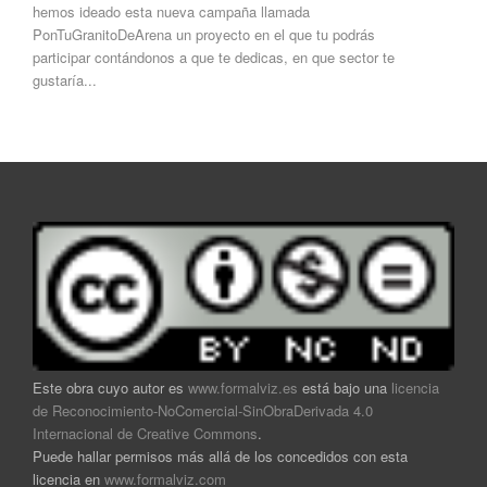
hemos ideado esta nueva campaña llamada
PonTuGranitoDeArena un proyecto en el que tu podrás
participar contándonos a que te dedicas, en que sector te
gustaría...
Este obra cuyo autor es
www.formalviz.es
está bajo una
licencia
de Reconocimiento-NoComercial-SinObraDerivada 4.0
Internacional de Creative Commons
.
Puede hallar permisos más allá de los concedidos con esta
licencia en
www.formalviz.com