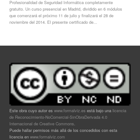
Profesionalidad de Seguridad Informática completamente
gratuito. Un curso presencial en Madrid, dividido en 6 módulos
que comenzará el próximo 11 de julio y finalizará el 28 de
noviembre del 2014. El presente certificado de...
Este obra cuyo autor es
www.formalviz.es
está bajo una
licencia
de Reconocimiento-NoComercial-SinObraDerivada 4.0
Internacional de Creative Commons
.
Puede hallar permisos más allá de los concedidos con esta
licencia en
www.formalviz.com