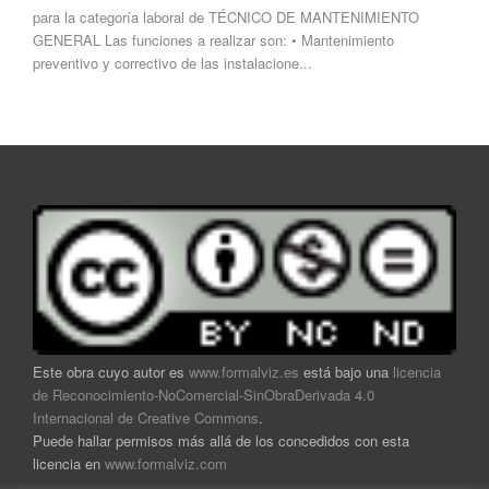
para la categoría laboral de TÉCNICO DE MANTENIMIENTO
GENERAL Las funciones a realizar son: • Mantenimiento
preventivo y correctivo de las instalacione...
Este obra cuyo autor es
www.formalviz.es
está bajo una
licencia
de Reconocimiento-NoComercial-SinObraDerivada 4.0
Internacional de Creative Commons
.
Puede hallar permisos más allá de los concedidos con esta
licencia en
www.formalviz.com