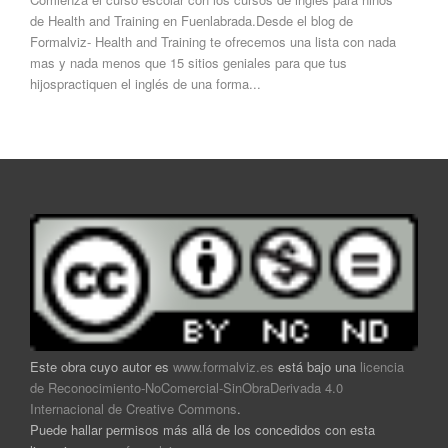
de Health and Training en Fuenlabrada.Desde el blog de
Formalviz- Health and Training te ofrecemos una lista con nada
mas y nada menos que 15 sitios geniales para que tus
hijospractiquen el inglés de una forma...
Este obra cuyo autor es
www.formalviz.es
está bajo una
licencia
de Reconocimiento-NoComercial-SinObraDerivada 4.0
Internacional de Creative Commons
.
Puede hallar permisos más allá de los concedidos con esta