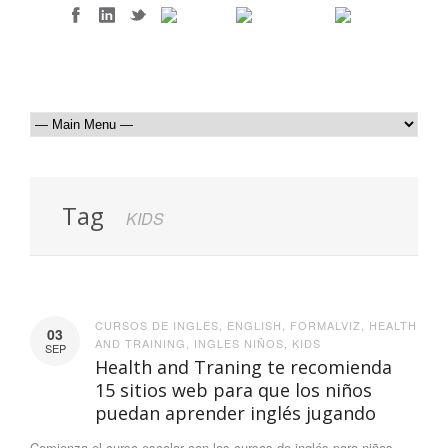
Tag
KIDS
CURSOS DE INGLES
,
ENGLISH
,
FORMALVIZ
,
HEALTH
03
AND TRAINING
,
INGLES NIÑOS
,
KIDS
SEP
Health and Traning te recomienda
15 sitios web para que los niños
puedan aprender inglés jugando
Comienza el curso escolar con los cursos de inglés para niños