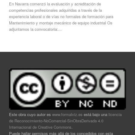
En Navarra comenzó la evaluación y acreditación de
competencias profesionales adquiridas a través de la
experiencia laboral o de vías no formales de formación para
Mantenimiento y montaje mecánico de equipo industrial Os
adjuntamos la convocatoria:...
Este obra cuyo autor es
www.formalviz.es
está bajo una
licencia
de Reconocimiento-NoComercial-SinObraDerivada 4.0
Internacional de Creative Commons
.
Puede hallar permisos más allá de los concedidos con esta