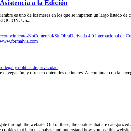
Asistencia a la Edición
iembre es uno de los meses en los que se imparten un largo listado de
 EDICIÓN. Un...
Reconocimiento-NoComercial-SinObraDerivada 4.0 Internacional de 
www.formalviz.com
o legal y política de privacidad
de navegación, y ofrecer contenidos de interés. Al continuar con la nav
e through the website. Out of these, the cookies that are categorized a
rty cookies that help us analyze and understand how you use this websit