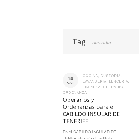
Tag
custodia
COCINA
,
CUSTODIA
,
18
LAVANDERIA
,
LENCERIA
,
MAR
LIMPIEZA
,
OPERARIO
,
ORDENANZA
Operarios y
Ordenanzas para el
CABILDO INSULAR DE
TENERIFE
En el CABILDO INSULAR DE
TENERIFE para el Instituto