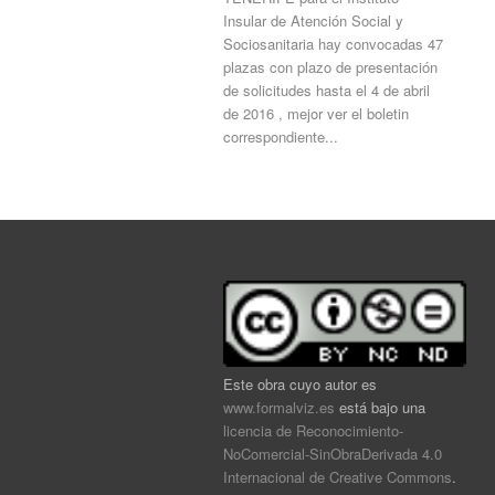
Insular de Atención Social y
Sociosanitaria hay convocadas 47
plazas con plazo de presentación
de solicitudes hasta el 4 de abril
de 2016 , mejor ver el boletin
correspondiente...
Este obra cuyo autor es
www.formalviz.es
está bajo una
licencia de Reconocimiento-
NoComercial-SinObraDerivada 4.0
Internacional de Creative Commons
.