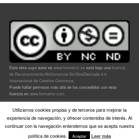
Este obra cuyo autor es
www.formalviz.es
está bajo una
licencia
de Reconocimiento-NoComercial-SinObraDerivada 4.0
Internacional de Creative Commons
.
Puede hallar permisos más allá de los concedidos con esta
licencia en
www.formalviz.com
Utilizamos cookies propias y de terceros para mejorar la
experiencia de navegación, y ofrecer contenidos de interés. Al
continuar con la navegación entendemos que se acepta nuestra
Home
|
Soporte técnico
|
Mapa
|
Contacto
|
Trabaja con
política de cookies.
Leer más
Aceptar
nosotros
|
Aviso legal y política de privacidad