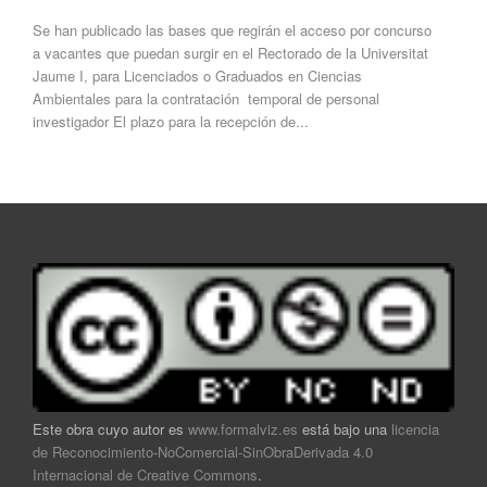
Se han publicado las bases que regirán el acceso por concurso
a vacantes que puedan surgir en el Rectorado de la Universitat
Jaume I, para Licenciados o Graduados en Ciencias
Ambientales para la contratación temporal de personal
investigador El plazo para la recepción de...
Este obra cuyo autor es
www.formalviz.es
está bajo una
licencia
de Reconocimiento-NoComercial-SinObraDerivada 4.0
Internacional de Creative Commons
.