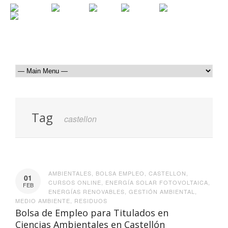
Tag
castellon
AMBIENTALES
,
BOLSA EMPLEO
,
CASTELLON
,
01
CURSOS ONLINE
,
ENERGÍA SOLAR FOTOVOLTAICA
,
FEB
ENERGÍAS RENOVABLES
,
GESTIÓN AMBIENTAL
,
MEDIO AMBIENTE
,
RESIDUOS
Bolsa de Empleo para Titulados en
Ciencias Ambientales en Castellón