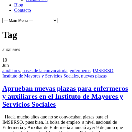
Blog
Contacto
Tag
auxiliares
10
Jun
auxiliares
,
bases de la convocatoria
,
enfermeros
,
IMSERSO
,
Instituto de Mayores y Servicios Sociales
,
nuevas plazas
Aprueban nuevas plazas para enfermeros
y auxiliares en el Instituto de Mayores y
Servicios Sociales
Hacía mucho años que no se convocaban plazas para el
IMSERSO, pues bien, la bolsa de empleo a nivel nacional de
Enfermería y Auxiliar de Enfermería anunció ayer 9 de junio que