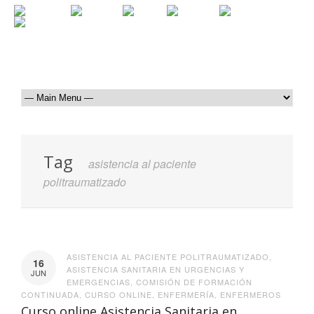
Tag
asistencia al paciente
politraumatizado
ASISTENCIA AL PACIENTE POLITRAUMATIZADO
,
16
ASISTENCIA SANITARIA EN URGENCIAS Y
JUN
EMERGENCIAS
,
COMISIÓN DE FORMACIÓN
CONTINUADA
,
CURSO ONLINE
,
ENFERMERÍA
,
ENFERMEROS
Curso online Asistencia Sanitaria en