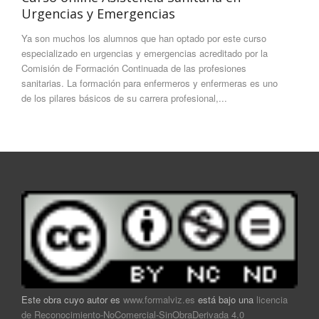
Urgencias y Emergencias
Ya son muchos los alumnos que han optado por este curso
especializado en urgencias y emergencias acreditado por la
Comisión de Formación Continuada de las profesiones
sanitarias. La formación para enfermeros y enfermeras es uno
de los pilares básicos de su carrera profesional,...
Este obra cuyo autor es
www.formalviz.es
está bajo una
licencia
de Reconocimiento-NoComercial-SinObraDerivada 4.0