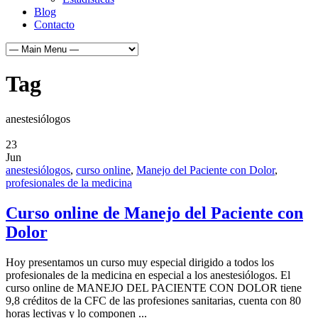
Blog
Contacto
Tag
anestesiólogos
23
Jun
anestesiólogos
,
curso online
,
Manejo del Paciente con Dolor
,
profesionales de la medicina
Curso online de Manejo del Paciente con
Dolor
Hoy presentamos un curso muy especial dirigido a todos los
profesionales de la medicina en especial a los anestesiólogos. El
curso online de MANEJO DEL PACIENTE CON DOLOR tiene
9,8 créditos de la CFC de las profesiones sanitarias, cuenta con 80
horas lectivas y lo componen ...