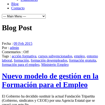
Blog
Contacto
Blog Post
Fecha :
09 Feb 2015
Por :
admin
Comentarios :
Off
Tags :
acción formativa
,
cursos subvencionados
,
empleo
,
entorno
laboral
,
formación
,
formación desempleados
,
formación gratuita
,
formación para el empleo
,
Ministerio Empleo
Nuevo modelo de gestión en la
Formación para el Empleo
El Gobierno ha decidido sustituir la actual Fundación Tripartita
(Gobierno, sindicatos y CEOE) por una Agencia Estatal que se
creará con este fin.