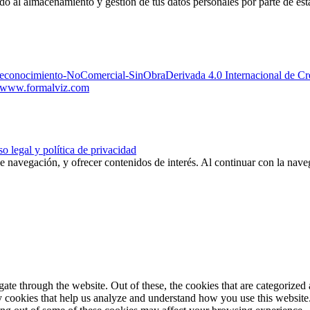
edo al almacenamiento y gestión de tus datos personales por parte de es
Reconocimiento-NoComercial-SinObraDerivada 4.0 Internacional de 
www.formalviz.com
o legal y política de privacidad
de navegación, y ofrecer contenidos de interés. Al continuar con la nav
e through the website. Out of these, the cookies that are categorized a
rty cookies that help us analyze and understand how you use this websit