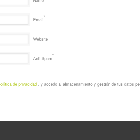
Name
*
Email
Website
*
Anti-Spam
política de privacidad
, y accedo al almacenamiento y gestión de tus datos pe