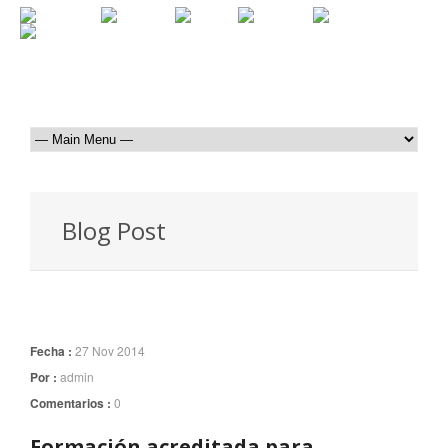
Blog Post
Fecha :
27 Nov 2014
Por :
admin
Comentarios :
0
Formación acreditada para