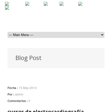
Blog Post
Fecha :
15 May 2014
Por :
admin
Comentarios :
0
cursos de electrocardiografía