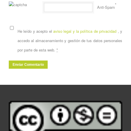
*
Anti-Spam
He leído y acepto el
aviso legal y la política de privacidad
, y
accedo al almacenamiento y gestión de tus datos personales
por parte de esta web.
*