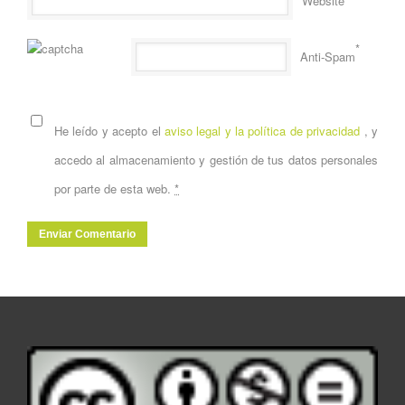
Website
*
Anti-Spam
He leído y acepto el
aviso legal y la política de privacidad
, y
accedo al almacenamiento y gestión de tus datos personales
por parte de esta web.
*