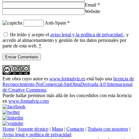
Email
*
Website
Anti-Spam
*
He leído y acepto el
aviso legal y la política de privacidad
, y
accedo al almacenamiento y gestión de tus datos personales por
parte de esta web.
*
Este obra cuyo autor es
www.formalviz.es
está bajo una
licencia de
Reconocimiento-NoComercial-SinObraDerivada 4.0 Internacional
de Creative Commons
.
Puede hallar permisos más allá de los concedidos con esta licencia
en
www.formalviz.com
Home
|
Soporte técnico
|
Mapa
|
Contacto
|
Trabaja con nosotros
|
Aviso legal y política de privacidad