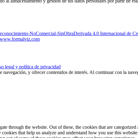
edo al almacenamiento y gestión de tus datos personales por parte de es
Reconocimiento-NoComercial-SinObraDerivada 4.0 Internacional de 
www.formalviz.com
o legal y política de privacidad
de navegación, y ofrecer contenidos de interés. Al continuar con la nav
e through the website. Out of these, the cookies that are categorized a
rty cookies that help us analyze and understand how you use this websit