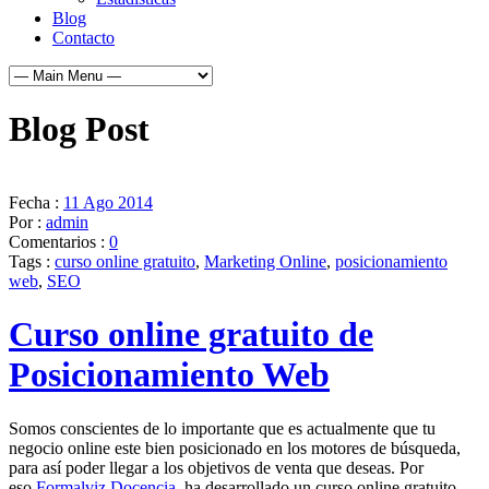
Blog
Contacto
Blog Post
Fecha :
11 Ago 2014
Por :
admin
Comentarios :
0
Tags :
curso online gratuito
,
Marketing Online
,
posicionamiento
web
,
SEO
Curso online gratuito de
Posicionamiento Web
Somos conscientes de lo importante que es actualmente que tu
negocio online este bien posicionado en los motores de búsqueda,
para así poder llegar a los objetivos de venta que deseas. Por
eso
Formalviz Docencia
, ha desarrollado un curso online gratuito