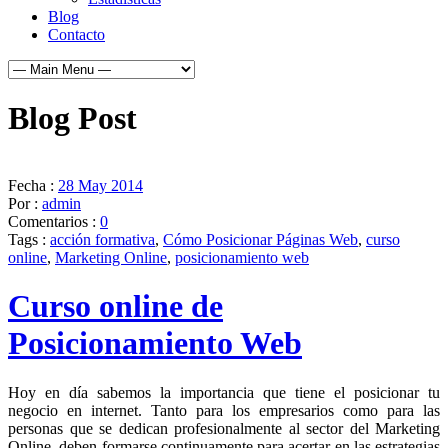
Blog
Contacto
Blog Post
Fecha :
28 May 2014
Por :
admin
Comentarios :
0
Tags :
acción formativa
,
Cómo Posicionar Páginas Web
,
curso
online
,
Marketing Online
,
posicionamiento web
Curso online de
Posicionamiento Web
Hoy en día sabemos la importancia que tiene el posicionar tu
negocio en internet. Tanto para los empresarios como para las
personas que se dedican profesionalmente al sector del Marketing
Online, deben formarse continuamente para acertar en las estrategias