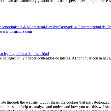
edo al almacenamiento y gestión de tus datos personales por parte de es
Reconocimiento-NoComercial-SinObraDerivada 4.0 Internacional de 
www.formalviz.com
o legal y política de privacidad
de navegación, y ofrecer contenidos de interés. Al continuar con la nav
e through the website. Out of these, the cookies that are categorized a
rty cookies that help us analyze and understand how you use this websit