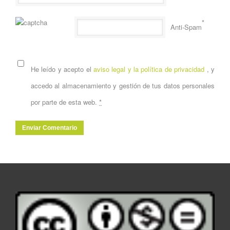
*
Anti-Spam
He leído y acepto el
aviso legal y la política de privacidad
, y
accedo al almacenamiento y gestión de tus datos personales
por parte de esta web.
*