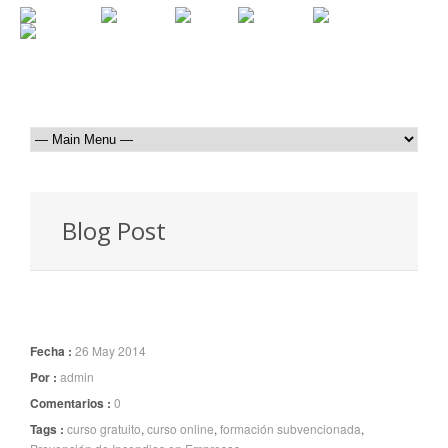
Blog Post
Fecha :
26 May 2014
Por :
admin
Comentarios :
0
Tags :
curso gratuito
,
curso online
,
formación subvencionada
,